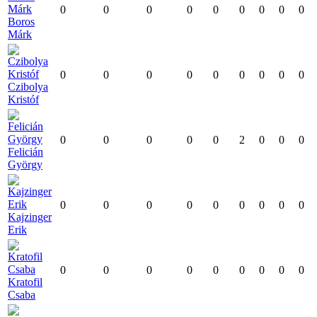
0
0
0
0
0
0
0
0
0
Boros
Márk
0
0
0
0
0
0
0
0
0
Czibolya
Kristóf
0
0
0
0
0
2
0
0
0
Felicián
György
0
0
0
0
0
0
0
0
0
Kajzinger
Erik
0
0
0
0
0
0
0
0
0
Kratofil
Csaba