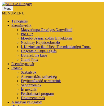
Menu
SOCCAHungary
MENU
MENU
Támogatás
Eseményeink
Magyarkupa Országos Nagydöntő
Pro Cup
Idősebb Száraz Zoltán Emléktorna
Nashiday Hajdúszoboszló
I. Kazincbarcikai Újévi Teremlabdarúgó Torna
Degenfeld Kupa Téglás
Dorina/Lilla kupa
Grand Prex
Eseménynaptár
Rólunk
Szabályok
A nemzetközi szövetség
Együttműködő partnereink
Szponzoraink
Írj nekünk!
Felsőoktatási program
Dokumentumok
A magyar válogatott