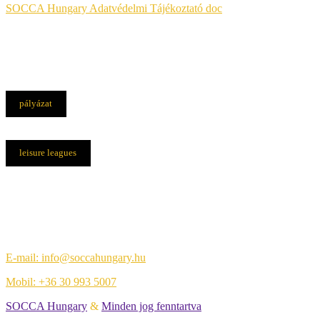
SOCCA Hungary Adatvédelmi Tájékoztató doc
pályázat
leisure leagues
Elérhetőségek
Központi iroda:
1108 Budapest, Újhegyi út 14.
E-mail: info@soccahungary.hu
Mobil: +36 30 993 5007
SOCCA Hungary
&
Minden jog fenntartva