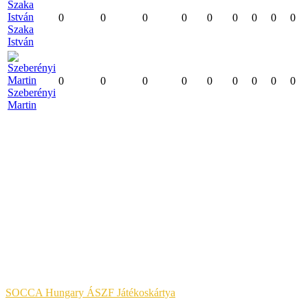
0
0
0
0
0
0
0
0
0
Szaka
István
0
0
0
0
0
0
0
0
0
Szeberényi
Martin
A KÉNYELMES ÉS BIZTONSÁGOS ONLINE FIZETÉST A
BARION ZRT. BIZTOSÍTJA.
Jog & Törvény
SOCCA Hungary ÁSZF Játékoskártya