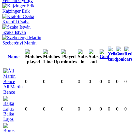
Felicián György
Kajzinger Erik
Kratofil Csaba
Szaka István
Szeberényi Martin
Name
0
0
0
0
0
0
0
0
0
Áll Martin
Bence
0
0
0
0
0
0
0
0
0
Bajka
Lajos