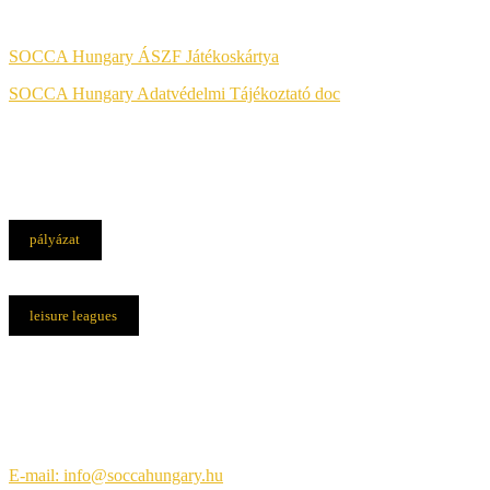
Jog & Törvény
SOCCA Hungary ÁSZF Játékoskártya
SOCCA Hungary Adatvédelmi Tájékoztató doc
pályázat
leisure leagues
Elérhetőségek
Központi iroda:
1108 Budapest, Újhegyi út 14.
E-mail: info@soccahungary.hu