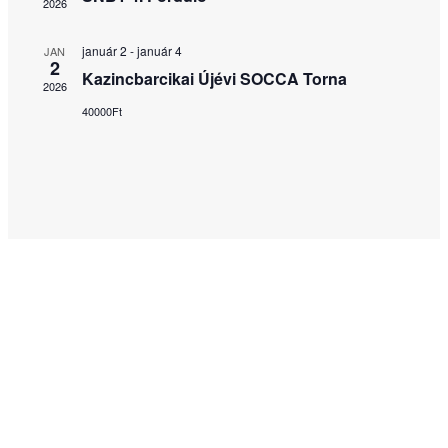
2026
január 2
-
január 4
JAN
2
Kazincbarcikai Újévi SOCCA Torna
2026
40000Ft
A KÉNYELMES ÉS BIZTONSÁGOS ONLINE FIZETÉST A
BARION ZRT. BIZTOSÍTJA.