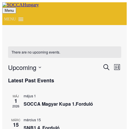
Menu
SOCCAHungary
MENU
There are no upcoming events.
Upcoming
Events
Even
Search
List
View
Search
Select
Navig
Latest Past Events
date.
and
Views
május 1
MÁJ
Navigati
1
SOCCA Magyar Kupa 1.Forduló
2026
március 15
MÁRC
15
SNB1 4. Forduló