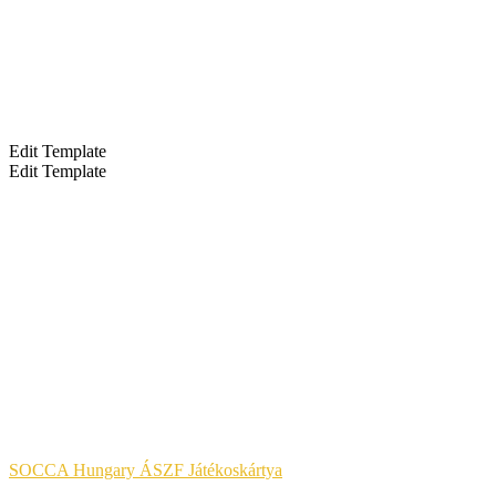
egy olyan nemzetközi szervezet, mely kispályás 4+1, 5+1,
6+1, 7+1 es tornákat szervez a világ körül. A különböző
országok szerződéses szövetségei alkotják a SOCCA
Federation-t.
Edit Template
Edit Template
A KÉNYELMES ÉS BIZTONSÁGOS ONLINE FIZETÉST A
BARION ZRT. BIZTOSÍTJA.
Jog & Törvény
SOCCA Hungary ÁSZF Játékoskártya