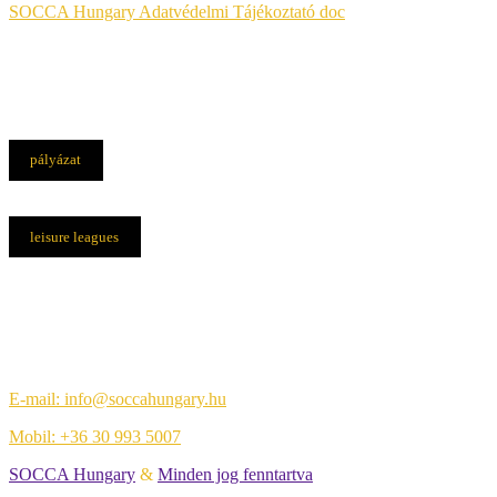
SOCCA Hungary Adatvédelmi Tájékoztató doc
pályázat
leisure leagues
Elérhetőségek
Központi iroda:
1108 Budapest, Újhegyi út 14.
E-mail: info@soccahungary.hu
Mobil: +36 30 993 5007
SOCCA Hungary
&
Minden jog fenntartva