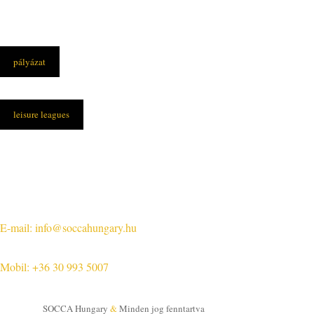
pályázat
leisure leagues
Elérhetőségek
Központi iroda:
1108 Budapest, Újhegyi út 14.
E-mail: info@soccahungary.hu
Mobil: +36 30 993 5007
SOCCA Hungary
&
Minden jog fenntartva