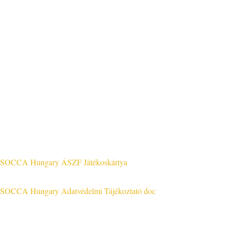
A KÉNYELMES ÉS BIZTONSÁGOS ONLINE FIZETÉST A BARI
Jog & Törvény
SOCCA Hungary ÁSZF Játékoskártya
SOCCA Hungary Adatvédelmi Tájékoztató doc