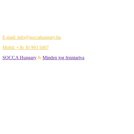
Elérhetőségek
Központi iroda:
1108 Budapest, Újhegyi út 14.
E-mail: info@soccahungary.hu
Mobil: +36 30 993 5007
SOCCA Hungary
&
Minden jog fenntartva