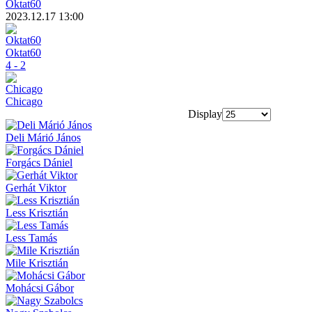
Oktat60
2023.12.17 13:00
Oktat60
4 - 2
Chicago
Display
Deli Márió János
Forgács Dániel
Gerhát Viktor
Less Krisztián
Less Tamás
Mile Krisztián
Mohácsi Gábor