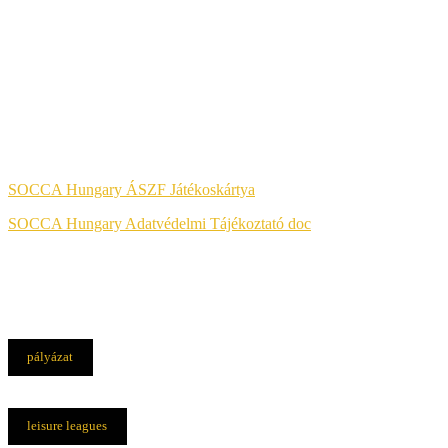
Jog & Törvény
SOCCA Hungary ÁSZF Játékoskártya
SOCCA Hungary Adatvédelmi Tájékoztató doc
pályázat
leisure leagues