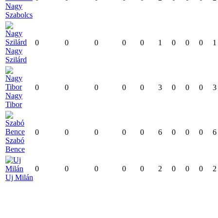
Nagy
Szabolcs
0
0
0
0
0
1
0
0
0
1
Nagy
Szilárd
0
0
0
0
0
3
0
0
0
3
Nagy
Tibor
0
0
0
0
0
6
0
0
0
6
Szabó
Bence
0
0
0
0
0
2
0
0
0
2
Uj Milán
A KÉNYELMES ÉS BIZTONSÁGOS ONLINE FIZETÉST A
BARION ZRT. BIZTOSÍTJA.