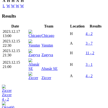
A
H
H
A
H
L
W
W
W
W
Results
Date
Team
Location
Results
2023.12.17
H
4 - 2
Chicago
13:00
2023.12.15
A
3 - 7
Vasutas
22:30
2023.12.15
H
11 - 2
Zagyva
21:30
2023.12.15
H
3 - 1
21:00
Abasár SE
A
4 - 2
Ziccer
Ziccer
4 - 2