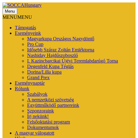
Menu
SOCCAHungary
MENU
MENU
Támogatás
Eseményeink
Magyarkupa Országos Nagydöntő
Pro Cup
Idősebb Száraz Zoltán Emléktorna
Nashiday Hajdúszoboszló
I. Kazincbarcikai Újévi Teremlabdarúgó Torna
Degenfeld Kupa Téglás
Dorina/Lilla kupa
Grand Prex
Eseménynaptár
Rólunk
Szabályok
A nemzetközi szövetség
Együttműködő partnereink
Szponzoraink
Írj nekünk!
Felsőoktatási program
Dokumentumok
A magyar válogatott