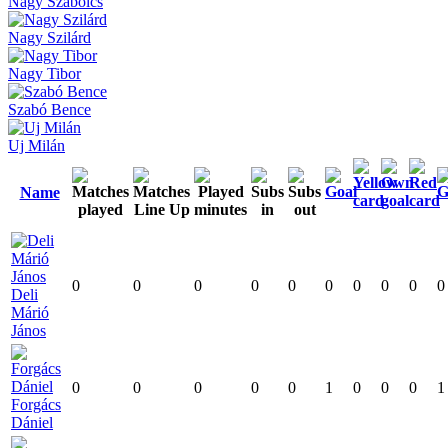
Nagy Szabolcs
Nagy Szilárd
Nagy Tibor
Szabó Bence
Uj Milán
Name
0
0
0
0
0
0
0
0
0
0
Deli
Márió
János
0
0
0
0
0
1
0
0
0
1
Forgács
Dániel