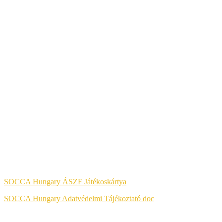
A KÉNYELMES ÉS BIZTONSÁGOS ONLINE FIZETÉST A
BARION ZRT. BIZTOSÍTJA.
Jog & Törvény
SOCCA Hungary ÁSZF Játékoskártya
SOCCA Hungary Adatvédelmi Tájékoztató doc