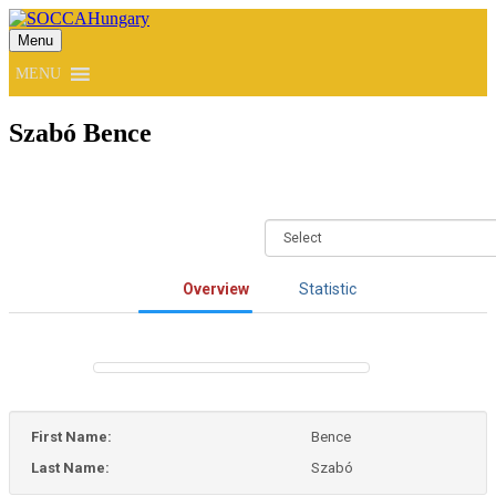
Menu
SOCCAHungary
MENU
Szabó Bence
Overview
Statistic
First Name:
Bence
Last Name:
Szabó