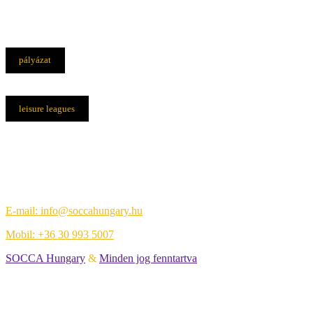
pályázat
leisure leagues
Elérhetőségek
Központi iroda:
1108 Budapest, Újhegyi út 14.
E-mail: info@soccahungary.hu
Mobil: +36 30 993 5007
SOCCA Hungary
&
Minden jog fenntartva