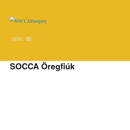
SOCCAHungary
MENU
SOCCA Öregfiúk
A KÉNYELMES ÉS BIZTONSÁGOS ONLINE FIZETÉST A
BARION ZRT. BIZTOSÍTJA.