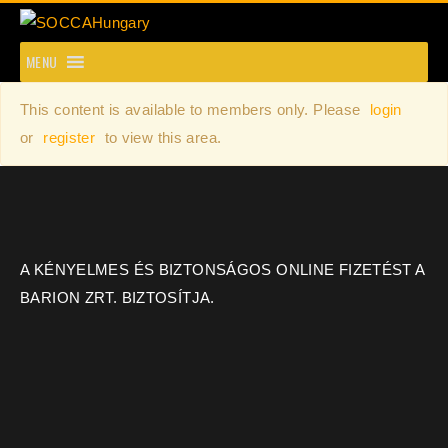
SOCCAHungary
MENU
This content is available to members only. Please
login
or
register
to view this area.
A KÉNYELMES ÉS BIZTONSÁGOS ONLINE FIZETÉST A
BARION ZRT. BIZTOSÍTJA.