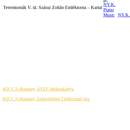
Teremtornák V. id. Száraz Zoltán Emléktorna – Kartal
NY.K.
A KÉNYELMES ÉS BIZTONSÁGOS ONLINE FIZETÉST A BAR
Jog & Törvény
SOCCA Hungary ÁSZF Játékoskártya
SOCCA Hungary Adatvédelmi Tájékoztató doc