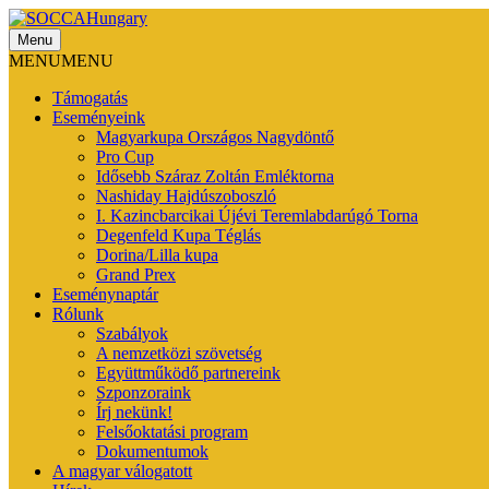
Menu
SOCCAHungary
MENU
MENU
Támogatás
Eseményeink
Magyarkupa Országos Nagydöntő
Pro Cup
Idősebb Száraz Zoltán Emléktorna
Nashiday Hajdúszoboszló
I. Kazincbarcikai Újévi Teremlabdarúgó Torna
Degenfeld Kupa Téglás
Dorina/Lilla kupa
Grand Prex
Eseménynaptár
Rólunk
Szabályok
A nemzetközi szövetség
Együttműködő partnereink
Szponzoraink
Írj nekünk!
Felsőoktatási program
Dokumentumok
A magyar válogatott