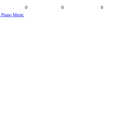
0
0
0
 Piano Music
ION ZRT. BIZTOSÍTJA.