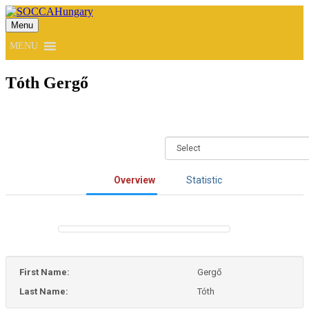
Menu
SOCCAHungary
MENU
Tóth Gergő
Overview
Statistic
First Name:
Gergő
Last Name:
Tóth