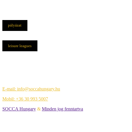
pályázat
leisure leagues
Elérhetőségek
Központi iroda:
1108 Budapest, Újhegyi út 14.
E-mail: info@soccahungary.hu
Mobil: +36 30 993 5007
SOCCA Hungary
&
Minden jog fenntartva