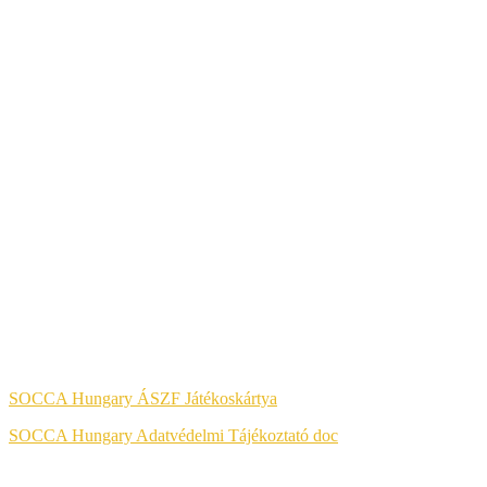
A KÉNYELMES ÉS BIZTONSÁGOS ONLINE FIZETÉST A
BARION ZRT. BIZTOSÍTJA.
Jog & Törvény
SOCCA Hungary ÁSZF Játékoskártya
SOCCA Hungary Adatvédelmi Tájékoztató doc