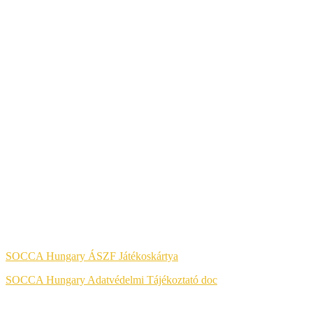
A KÉNYELMES ÉS BIZTONSÁGOS ONLINE FIZETÉST A
BARION ZRT. BIZTOSÍTJA.
Jog & Törvény
SOCCA Hungary ÁSZF Játékoskártya
SOCCA Hungary Adatvédelmi Tájékoztató doc