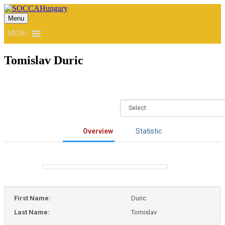
Menu
SOCCAHungary
MENU
Tomislav Duric
Overview
Statistic
First Name:
Duric
Last Name:
Tomislav