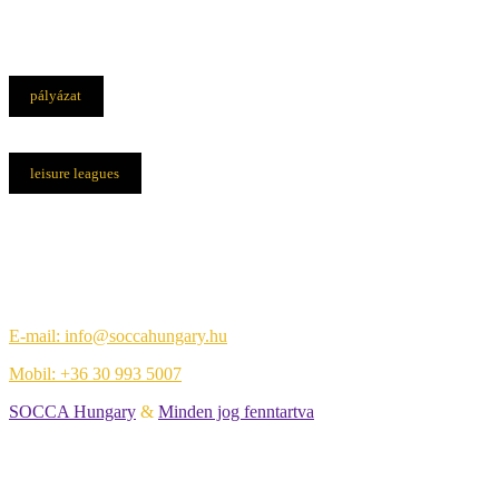
pályázat
leisure leagues
Elérhetőségek
Központi iroda:
1108 Budapest, Újhegyi út 14.
E-mail: info@soccahungary.hu
Mobil: +36 30 993 5007
SOCCA Hungary
&
Minden jog fenntartva