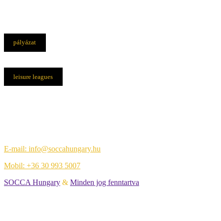
pályázat
leisure leagues
Elérhetőségek
Központi iroda:
1108 Budapest, Újhegyi út 14.
E-mail: info@soccahungary.hu
Mobil: +36 30 993 5007
SOCCA Hungary
&
Minden jog fenntartva