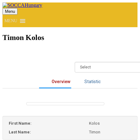
Menu
SOCCAHungary
MENU
Timon Kolos
Overview
Statistic
First Name:
Kolos
Last Name:
Timon