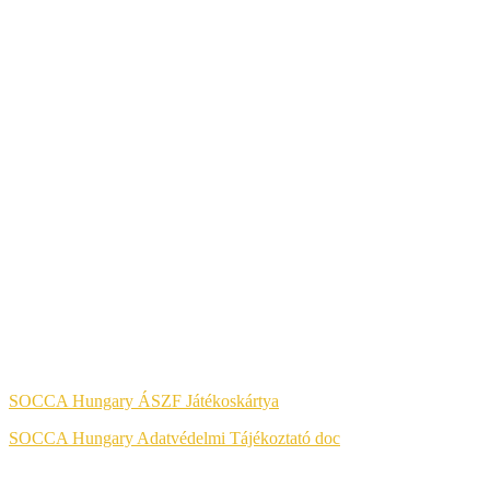
A KÉNYELMES ÉS BIZTONSÁGOS ONLINE FIZETÉST A
BARION ZRT. BIZTOSÍTJA.
Jog & Törvény
SOCCA Hungary ÁSZF Játékoskártya
SOCCA Hungary Adatvédelmi Tájékoztató doc