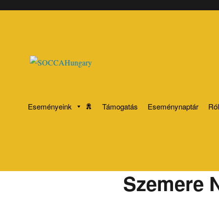
SOCCAHungary
Eseményeink
Támogatás
Eseménynaptár
Ró
Szemere N