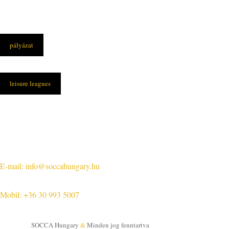
pályázat
leisure leagues
Elérhetőségek
Központi iroda:
1108 Budapest, Újhegyi út 14.
E-mail: info@soccahungary.hu
Mobil: +36 30 993 5007
SOCCA Hungary
&
Minden jog fenntartva