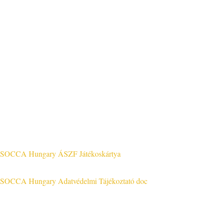
A KÉNYELMES ÉS BIZTONSÁGOS ONLINE FIZETÉST A BARI
Jog & Törvény
SOCCA Hungary ÁSZF Játékoskártya
SOCCA Hungary Adatvédelmi Tájékoztató doc