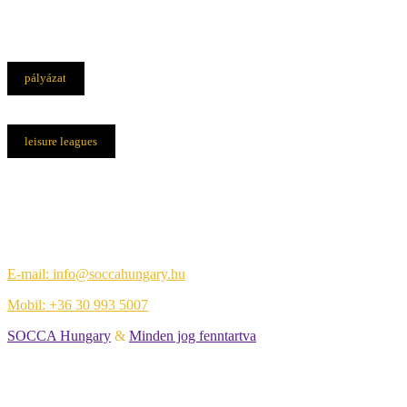
pályázat
leisure leagues
Elérhetőségek
Központi iroda:
1108 Budapest, Újhegyi út 14.
E-mail: info@soccahungary.hu
Mobil: +36 30 993 5007
SOCCA Hungary
&
Minden jog fenntartva