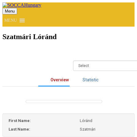
Menu
SOCCAHungary
MENU
Szatmári Lóránd
Overview
Statistic
First Name:
Lóránd
Last Name:
Szatmári