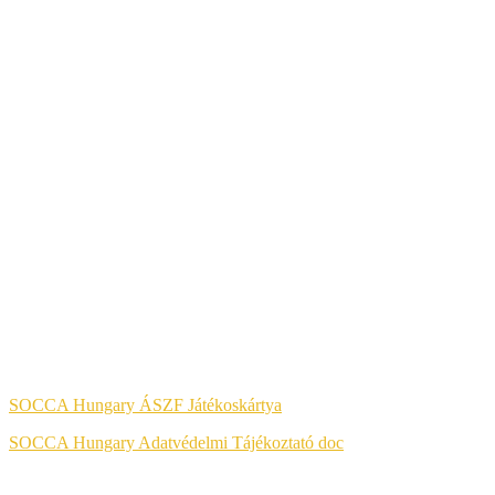
A KÉNYELMES ÉS BIZTONSÁGOS ONLINE FIZETÉST A
BARION ZRT. BIZTOSÍTJA.
Jog & Törvény
SOCCA Hungary ÁSZF Játékoskártya
SOCCA Hungary Adatvédelmi Tájékoztató doc