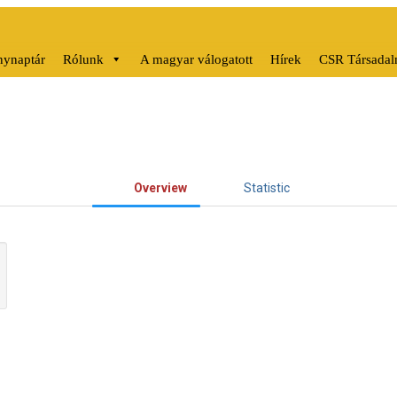
ynaptár
Rólunk
A magyar válogatott
Hírek
CSR Társadalm
Overview
Statistic