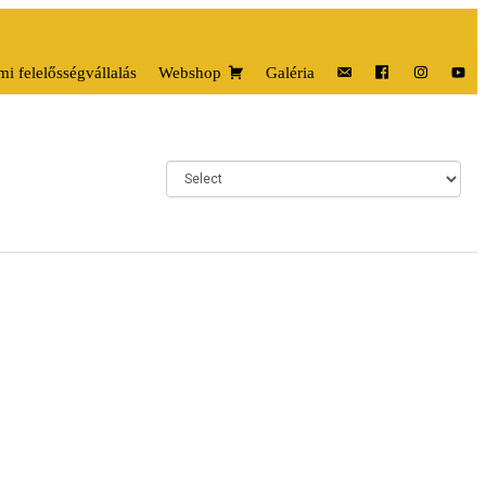
i felelősségvállalás
Webshop
Galéria