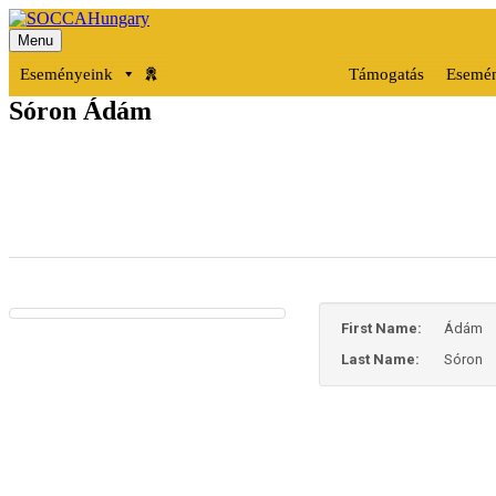
Menu
SOCCAHungary
Eseményeink
Támogatás
Esemén
Skip
Sóron Ádám
to
content
First Name:
Ádám
Last Name:
Sóron