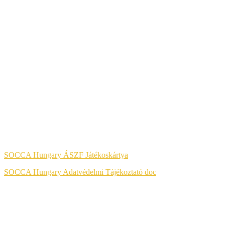
A KÉNYELMES ÉS BIZTONSÁGOS ONLINE FIZETÉST A BAR
Jog & Törvény
SOCCA Hungary ÁSZF Játékoskártya
SOCCA Hungary Adatvédelmi Tájékoztató doc