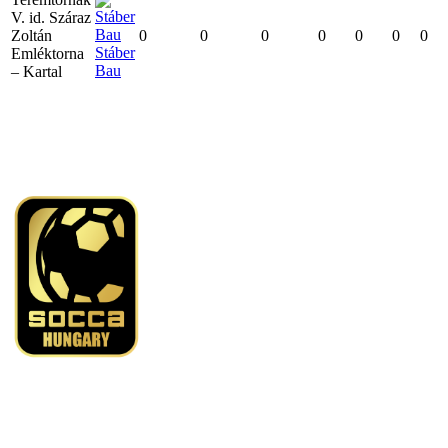
V. id. Száraz
Zoltán
0
0
0
0
0
0
0
Stáber
Emléktorna
Bau
– Kartal
A KÉNYELMES ÉS BIZTONSÁGOS ONLINE FIZETÉST A
BARION ZRT. BIZTOSÍTJA.