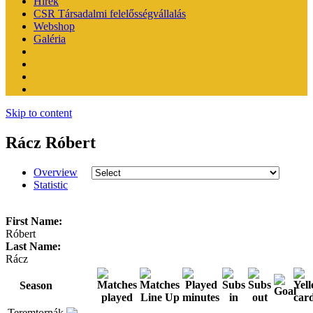
Hírek
CSR Társadalmi felelősségvállalás
Webshop
Galéria
Skip to content
Rácz Róbert
Overview
Statistic
First Name:
Róbert
Last Name:
Rácz
Season
Teremtornák