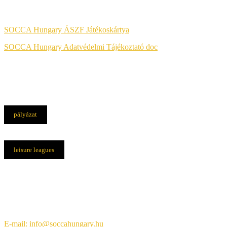
Jog & Törvény
SOCCA Hungary ÁSZF Játékoskártya
SOCCA Hungary Adatvédelmi Tájékoztató doc
pályázat
leisure leagues
Elérhetőségek
Központi iroda:
1108 Budapest, Újhegyi út 14.
E-mail: info@soccahungary.hu