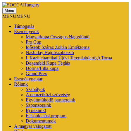
Menu
SOCCAHungary
MENU
MENU
Támogatás
Eseményeink
Magyarkupa Országos Nagydöntő
Pro Cup
Idősebb Száraz Zoltán Emléktorna
Nashiday Hajdúszoboszló
I. Kazincbarcikai Újévi Teremlabdarúgó Torna
Degenfeld Kupa Téglás
Dorina/Lilla kupa
Grand Prex
Eseménynaptár
Rólunk
Szabályok
A nemzetközi szövetség
Együttműködő partnereink
Szponzoraink
Írj nekünk!
Felsőoktatási program
Dokumentumok
A magyar válogatott