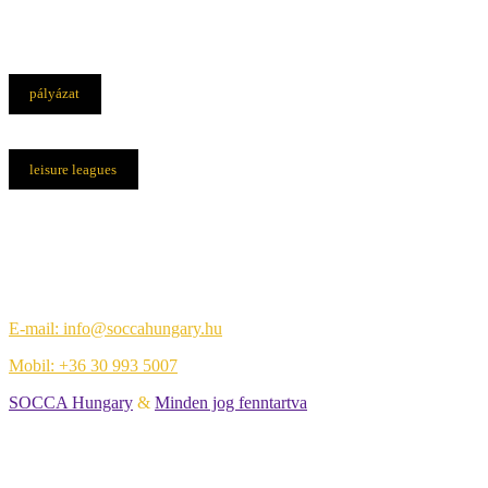
pályázat
leisure leagues
Elérhetőségek
Központi iroda:
1108 Budapest, Újhegyi út 14.
E-mail: info@soccahungary.hu
Mobil: +36 30 993 5007
SOCCA Hungary
&
Minden jog fenntartva