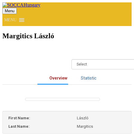
Menu
SOCCAHungary
MENU
Margitics László
Overview
Statistic
First Name:
László
Last Name:
Margitics