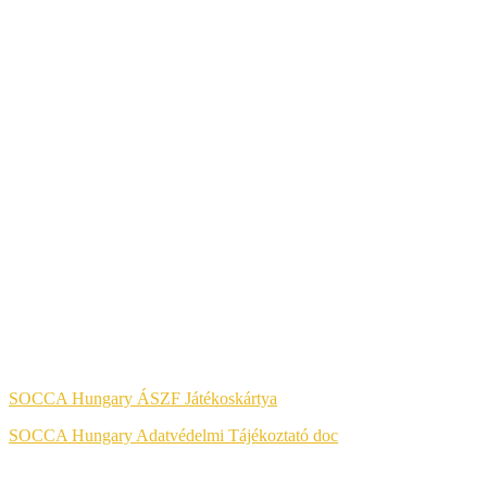
A KÉNYELMES ÉS BIZTONSÁGOS ONLINE FIZETÉST A
BARION ZRT. BIZTOSÍTJA.
Jog & Törvény
SOCCA Hungary ÁSZF Játékoskártya
SOCCA Hungary Adatvédelmi Tájékoztató doc