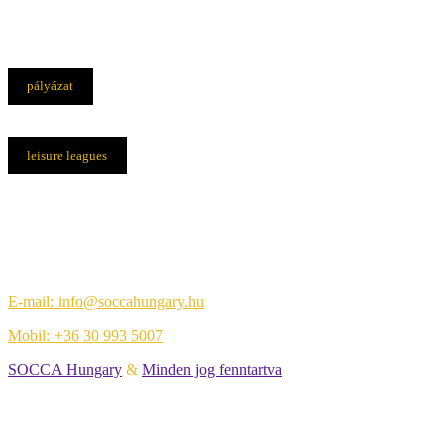
pályázat
leisure leagues
Elérhetőségek
Központi iroda:
1108 Budapest, Újhegyi út 14.
E-mail: info@soccahungary.hu
Mobil: +36 30 993 5007
SOCCA Hungary
&
Minden jog fenntartva