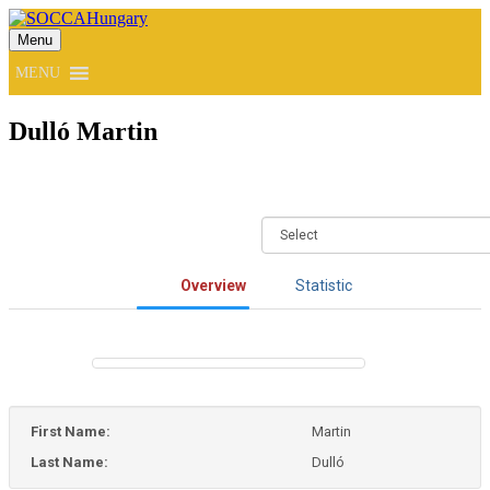
Menu
SOCCAHungary
MENU
Dulló Martin
Overview
Statistic
First Name:
Martin
Last Name:
Dulló