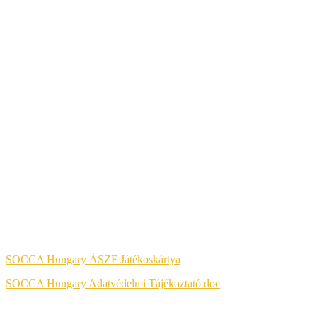
A KÉNYELMES ÉS BIZTONSÁGOS ONLINE FIZETÉST A
BARION ZRT. BIZTOSÍTJA.
Jog & Törvény
SOCCA Hungary ÁSZF Játékoskártya
SOCCA Hungary Adatvédelmi Tájékoztató doc