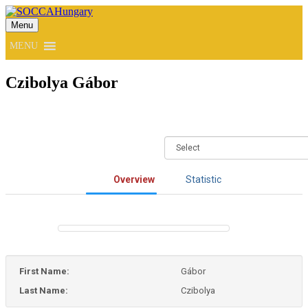
Menu
SOCCAHungary
MENU
Czibolya Gábor
Overview
Statistic
First Name:
Gábor
Last Name:
Czibolya