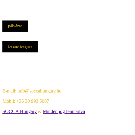
pályázat
leisure leagues
Elérhetőségek
Központi iroda:
1108 Budapest, Újhegyi út 14.
E-mail: info@soccahungary.hu
Mobil: +36 30 993 5007
SOCCA Hungary
&
Minden jog fenntartva