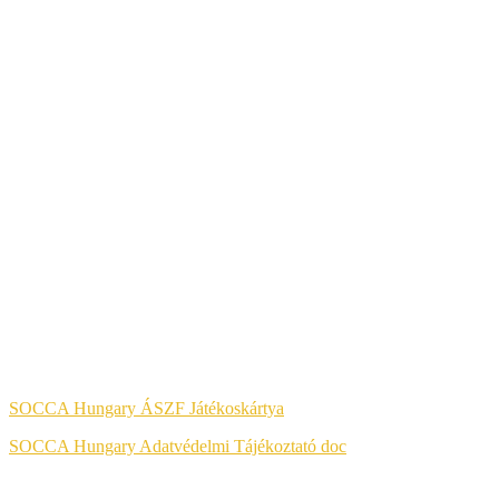
A KÉNYELMES ÉS BIZTONSÁGOS ONLINE FIZETÉST A
BARION ZRT. BIZTOSÍTJA.
Jog & Törvény
SOCCA Hungary ÁSZF Játékoskártya
SOCCA Hungary Adatvédelmi Tájékoztató doc