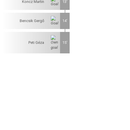
Koncz Martin
13'
Bencsik Gergő
14'
Peti Géza
15'
A KÉNYELMES ÉS BIZTONSÁGOS ONLINE FIZETÉST A
BARION ZRT. BIZTOSÍTJA.
Jog & Törvény