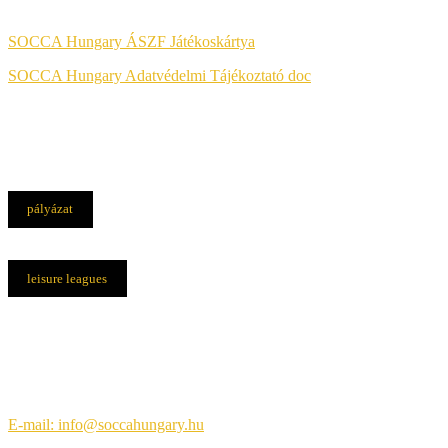
SOCCA Hungary ÁSZF Játékoskártya
SOCCA Hungary Adatvédelmi Tájékoztató doc
pályázat
leisure leagues
Elérhetőségek
Központi iroda:
1108 Budapest, Újhegyi út 14.
E-mail: info@soccahungary.hu