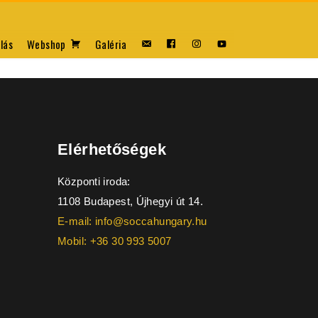
lás
Webshop
Galéria
Elérhetőségek
Központi iroda:
1108 Budapest, Újhegyi út 14.
E-mail: info@soccahungary.hu
Mobil: +36 30 993 5007