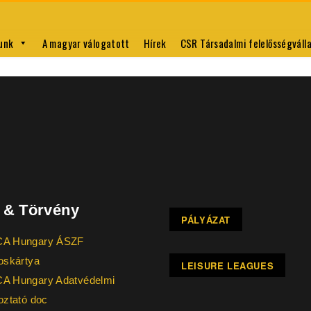
unk
A magyar válogatott
Hírek
CSR Társadalmi felelősségválla
 & Törvény
PÁLYÁZAT
A Hungary ÁSZF
oskártya
LEISURE LEAGUES
A Hungary Adatvédelmi
oztató doc