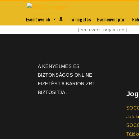
SOCCAHungary
Eseményeink
Támogatás
Eseménynaptár
Ról
[em_event_organizers]
A KÉNYELMES ÉS
BIZTONSÁGOS ONLINE
FIZETÉST A BARION ZRT.
BIZTOSÍTJA.
Jog
SOCC
Játék
SOCC
Tájék