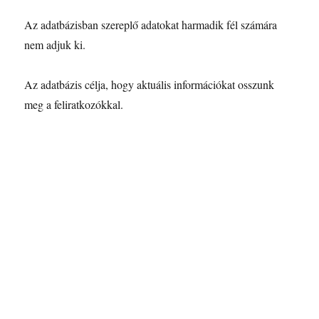
Az adatbázisban szereplő adatokat harmadik fél számára
nem adjuk ki.
Az adatbázis célja, hogy aktuális információkat osszunk
meg a feliratkozókkal.
A KÉNYELMES ÉS BIZTONSÁGOS ONLINE FIZETÉST A
BARION ZRT. BIZTOSÍTJA.