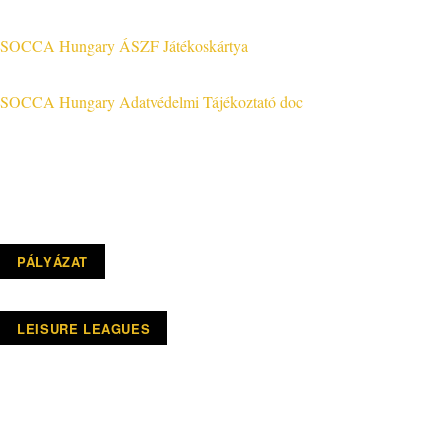
Jog & Törvény
SOCCA Hungary ÁSZF Játékoskártya
SOCCA Hungary Adatvédelmi Tájékoztató doc
PÁLYÁZAT
LEISURE LEAGUES
Elérhetőségek
Központi iroda:
1108 Budapest, Újhegyi út 14.