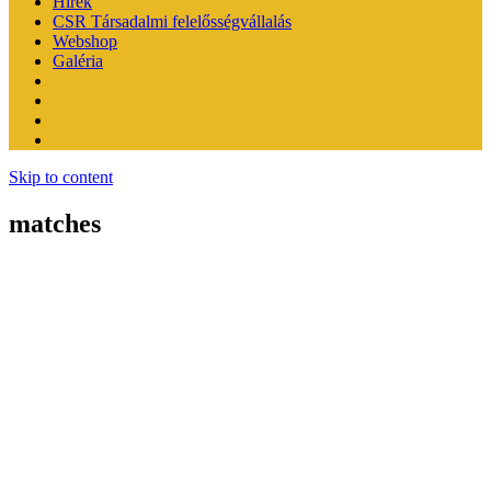
Hírek
CSR Társadalmi felelősségvállalás
Webshop
Galéria
Skip to content
matches
A KÉNYELMES ÉS BIZTONSÁGOS ONLINE FIZETÉST A
BARION ZRT. BIZTOSÍTJA.
Jog & Törvény