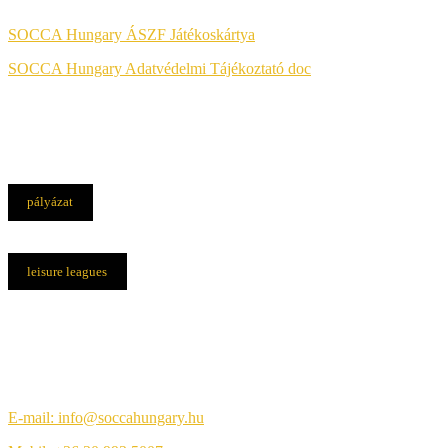
SOCCA Hungary ÁSZF Játékoskártya
SOCCA Hungary Adatvédelmi Tájékoztató doc
pályázat
leisure leagues
Elérhetőségek
Központi iroda:
1108 Budapest, Újhegyi út 14.
E-mail: info@soccahungary.hu