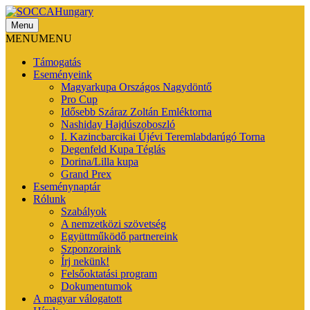
Menu
SOCCAHungary
MENU
MENU
Támogatás
Eseményeink
Magyarkupa Országos Nagydöntő
Pro Cup
Idősebb Száraz Zoltán Emléktorna
Nashiday Hajdúszoboszló
I. Kazincbarcikai Újévi Teremlabdarúgó Torna
Degenfeld Kupa Téglás
Dorina/Lilla kupa
Grand Prex
Eseménynaptár
Rólunk
Szabályok
A nemzetközi szövetség
Együttműködő partnereink
Szponzoraink
Írj nekünk!
Felsőoktatási program
Dokumentumok
A magyar válogatott