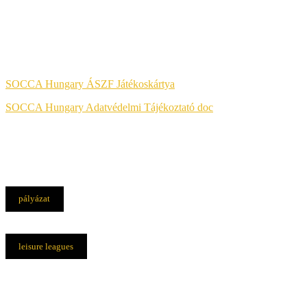
Jog & Törvény
SOCCA Hungary ÁSZF Játékoskártya
SOCCA Hungary Adatvédelmi Tájékoztató doc
pályázat
leisure leagues
Elérhetőségek