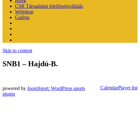
Hírek
CSR Társadalmi felelősségvállalás
Webshop
Galéria
Skip to content
SNB1 – Hajdú-B.
Calendar
Player list
powered by
JoomSport: WordPress sports
plugin
A KÉNYELMES ÉS BIZTONSÁGOS ONLINE FIZETÉST A
BARION ZRT. BIZTOSÍTJA.