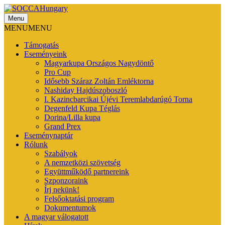
Menu
SOCCAHungary
MENU
MENU
Támogatás
Eseményeink
Magyarkupa Országos Nagydöntő
Pro Cup
Idősebb Száraz Zoltán Emléktorna
Nashiday Hajdúszoboszló
I. Kazincbarcikai Újévi Teremlabdarúgó Torna
Degenfeld Kupa Téglás
Dorina/Lilla kupa
Grand Prex
Eseménynaptár
Rólunk
Szabályok
A nemzetközi szövetség
Együttműködő partnereink
Szponzoraink
Írj nekünk!
Felsőoktatási program
Dokumentumok
A magyar válogatott