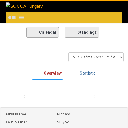
SOCCAHungary
MENU
Calendar
Standings
Overview
Statistic
First Name:
Richárd
Last Name:
Sulyok